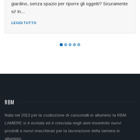
giardino, senza spazio per riporre gli oggetti? Sicuramente
si! In...
LEGGI TUTTO
RBM
Nata nel 2013 per la costruzione di cassonetti in alluminio la RBM
LAMIERE si è evoluta ed è cresciuta negli anni inserendo nuovi
prodotti e nuovi macchinari per la lavorazione della lamiera in
alluminio.