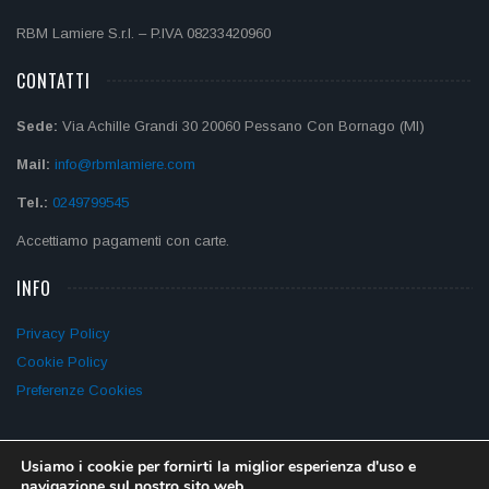
RBM Lamiere S.r.l. – P.IVA 08233420960
CONTATTI
Sede:
Via Achille Grandi 30 20060 Pessano Con Bornago (MI)
Mail:
info@rbmlamiere.com
Tel.:
0249799545
Accettiamo pagamenti con carte.
INFO
Privacy Policy
Cookie Policy
Preferenze Cookies
Usiamo i cookie per fornirti la miglior esperienza d'uso e
navigazione sul nostro sito web.