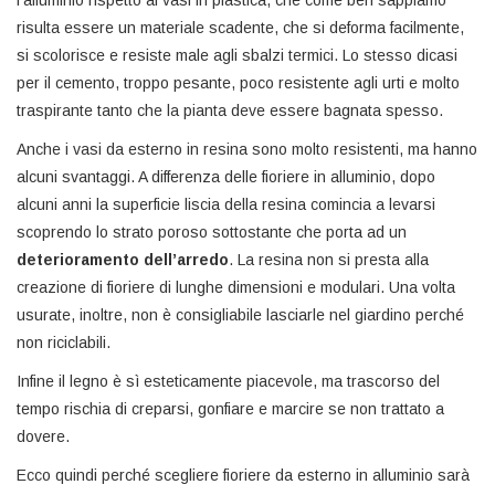
l’alluminio rispetto ai vasi in plastica, che come ben sappiamo
risulta essere un materiale scadente, che si deforma facilmente,
si scolorisce e resiste male agli sbalzi termici. Lo stesso dicasi
per il cemento, troppo pesante, poco resistente agli urti e molto
traspirante tanto che la pianta deve essere bagnata spesso.
Anche i vasi da esterno in resina sono molto resistenti, ma hanno
alcuni svantaggi. A differenza delle fioriere in alluminio, dopo
alcuni anni la superficie liscia della resina comincia a levarsi
scoprendo lo strato poroso sottostante che porta ad un
deterioramento dell’arredo
. La resina non si presta alla
creazione di fioriere di lunghe dimensioni e modulari. Una volta
usurate, inoltre, non è consigliabile lasciarle nel giardino perché
non riciclabili.
Infine il legno è sì esteticamente piacevole, ma trascorso del
tempo rischia di creparsi, gonfiare e marcire se non trattato a
dovere.
Ecco quindi perché scegliere fioriere da esterno in alluminio sarà