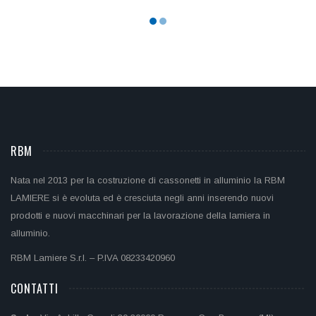
RBM
Nata nel 2013 per la costruzione di cassonetti in alluminio la RBM
LAMIERE si è evoluta ed è cresciuta negli anni inserendo nuovi
prodotti e nuovi macchinari per la lavorazione della lamiera in
alluminio.
RBM Lamiere S.r.l. – P.IVA 08233420960
CONTATTI