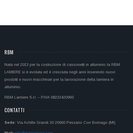
RBM
Nata nel 2013 per la costruzione di cassonetti in alluminio la RBM
LAMIERE si è evoluta ed è cresciuta negli anni inserendo nuovi
prodotti e nuovi macchinari per la lavorazione della lamiera in
alluminio.
RBM Lamiere S.r.l. – P.IVA 08233420960
CONTATTI
Sede:
Via Achille Grandi 30 20060 Pessano Con Bornago (MI)
Mail:
info@rbmlamiere.com