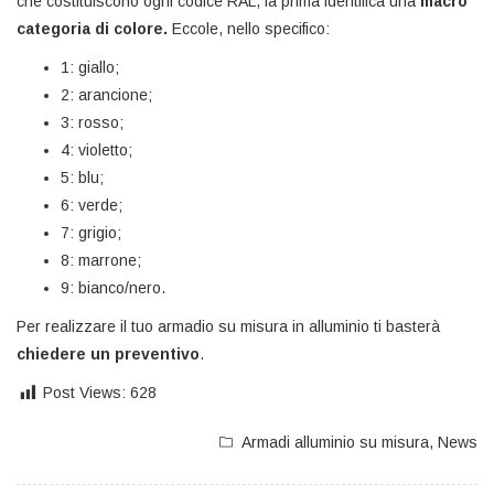
che costituiscono ogni codice RAL, la prima identifica una
macro
categoria di colore.
Eccole, nello specifico:
1: giallo;
2: arancione;
3: rosso;
4: violetto;
5: blu;
6: verde;
7: grigio;
8: marrone;
9: bianco/nero.
Per realizzare il tuo armadio su misura in alluminio ti basterà
chiedere un preventivo
.
Post Views:
628
Armadi alluminio su misura
,
News