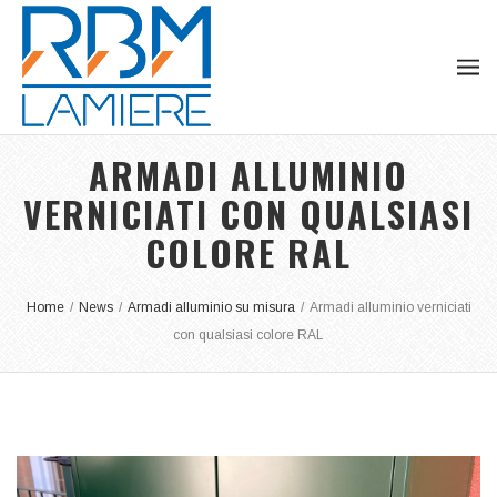
ARMADI ALLUMINIO
VERNICIATI CON QUALSIASI
COLORE RAL
Home
/
News
/
Armadi alluminio su misura
/
Armadi alluminio verniciati
con qualsiasi colore RAL