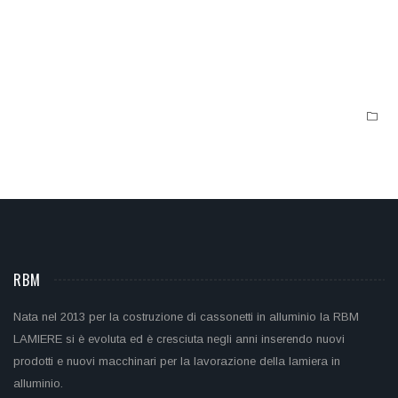
RBM
Nata nel 2013 per la costruzione di cassonetti in alluminio la RBM
LAMIERE si è evoluta ed è cresciuta negli anni inserendo nuovi
prodotti e nuovi macchinari per la lavorazione della lamiera in
alluminio.